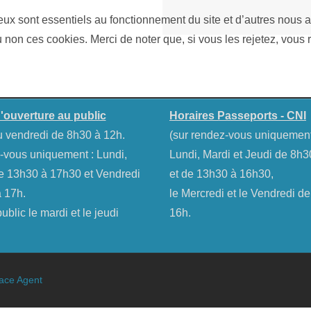
eux sont essentiels au fonctionnement du site et d’autres nous ai
on ces cookies. Merci de noter que, si vous les rejetez, vous r
'ouverture au public
Horaires Passeports - CNI
u vendredi de 8h30 à 12h.
(sur rendez-vous uniquemen
-vous uniquement : Lundi,
Lundi, Mardi et Jeudi de 8h
e 13h30 à 17h30 et Vendredi
et de 13h30 à 16h30,
 17h.
le Mercredi et le Vendredi d
blic le mardi et le jeudi
16h.
ace Agent