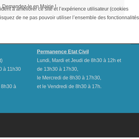
Demandez-le en Mairie !
dent à améliorer ce site et l’expérience utilisateur (cookies
isquez de ne pas pouvoir utiliser l’ensemble des fonctionnalités
Permanence Etat Civil
t)
Lundi, Mardi et Jeudi de 8h30 à 12h et
30 à 11h30
de 13h30 à 17h30,
le Mercredi de 8h30 à 17h30,
e 8h30 à
et le Vendredi de 8h30 à 17h.