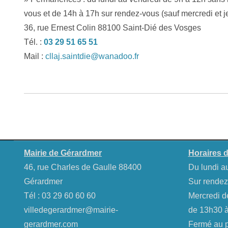
vous et de 14h à 17h sur rendez-vous (sauf mercredi et j
36, rue Ernest Colin 88100 Saint-Dié des Vosges
Tél. :
03 29 51 65 51
Mail :
cllaj.saintdie@wanadoo.fr
Mairie de Gérardmer
Horaires d
46, rue Charles de Gaulle 88400
Du lundi a
Gérardmer
Sur rendez
Tél :
03 29 60 60 60
Mercredi d
villedegerardmer@mairie-
de 13h30 à
gerardmer.com
Fermé au pu