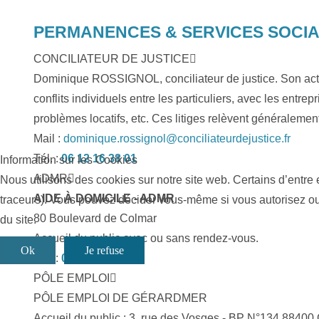
PERMANENCES & SERVICES SOCI
CONCILIATEUR DE JUSTICE
Dominique ROSSIGNOL, conciliateur de justice. Son acti
conflits individuels entre les particuliers, avec les entre
problèmes locatifs, etc. Ces litiges relèvent généralemen
Mail :
dominique.rossignol@conciliateurdejustice.fr
Tél. :
06 12 16 38 01
Information sur les Cookies
ADMR
Nous utilisons des cookies sur notre site web. Certains d’entre 
AIDE À DOMICILE - ADMR
traceurs). Vous pouvez décider vous-même si vous autorisez ou n
80 Boulevard de Colmar
du site.
Accueil du public avec ou sans rendez-vous.
Ok
Je refuse
Tél. :
03 29 41 53 90
PÔLE EMPLOI
PÔLE EMPLOI DE GÉRARDMER
Accueil du public : 3, rue des Vosges - BP N°134 88400