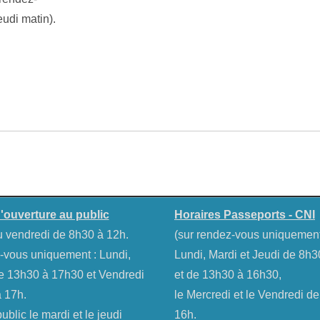
eudi matin).
'ouverture au public
Horaires Passeports - CNI
u vendredi de 8h30 à 12h.
(sur rendez-vous uniquemen
-vous uniquement : Lundi,
Lundi, Mardi et Jeudi de 8h
e 13h30 à 17h30 et Vendredi
et de 13h30 à 16h30,
 17h.
le Mercredi et le Vendredi d
blic le mardi et le jeudi
16h.