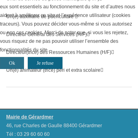
eux sont essentiels au fonctionnement du site et d’autres nous
aident à améliorer ce site et l’expérience utilisateur (cookies
Un(e) auxiliaire de puériculture
traceurs). Vous pouvez décider vous-même si vous autorisez
ou non ces cookies. Merci de noter que, si vous les rejetez,
Directeur Général des Services (H/F)
vous risquez de ne pas pouvoir utiliser l’ensemble des
fonctionnalités du site.
Directeur(trice) des Ressources Humaines (H/F)
Ok
Je refuse
Un(e) animateur (trice) péri et extra scolaire
Mairie de Gérardmer
46, rue Charles de Gaulle 88400 Gérardmer
Tél :
03 29 60 60 60