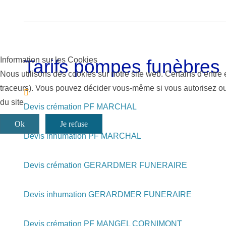
Information sur les Cookies
Tarifs pompes funèbres
Nous utilisons des cookies sur notre site web. Certains d’entre 
traceurs). Vous pouvez décider vous-même si vous autorisez ou n
du site.
Devis crémation PF MARCHAL
Ok
Je refuse
Devis inhumation PF MARCHAL
Devis crémation GERARDMER FUNERAIRE
Devis inhumation GERARDMER FUNERAIRE
Devis crémation PF MANGEL CORNIMONT