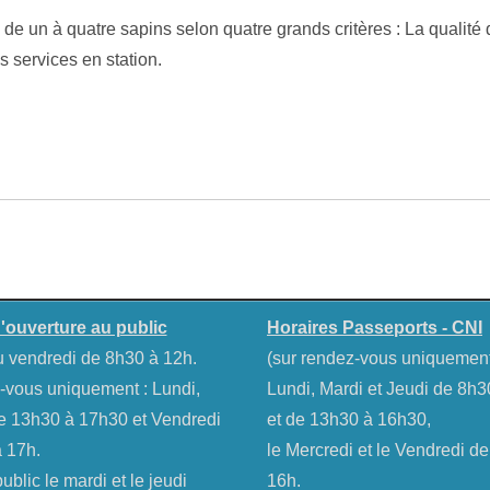
s de un à quatre sapins selon quatre grands critères : La qualité
 services en station.
'ouverture au public
Horaires Passeports - CNI
u vendredi de 8h30 à 12h.
(sur rendez-vous uniquemen
-vous uniquement : Lundi,
Lundi, Mardi et Jeudi de 8h
e 13h30 à 17h30 et Vendredi
et de 13h30 à 16h30,
 17h.
le Mercredi et le Vendredi d
blic le mardi et le jeudi
16h.