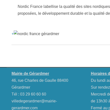
Nordic France labellise la qualité des sites nordique
proposées, le développement durable et la qualité des
+
Mairie de Gérardmer
Horaires d
46, rue Charles de Gaulle 88400
Du lundi a
Gérardmer
Sur rendez
Tél :
03 29 60 60 60
Mercredi d
villedegerardmer@mairie-
de 13h30 à
gerardmer.com
Fermé au pu