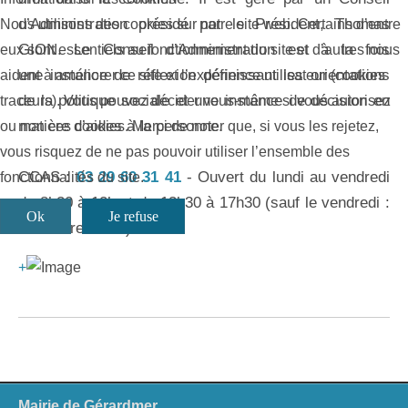
d’Administration présidé par le Président, Thomas
Nous utilisons des cookies sur notre site web. Certains d’entre
GION. Le Conseil d’Administration est à la fois
eux sont essentiels au fonctionnement du site et d’autres nous
une instance de réflexion définissant les orientations
aident à améliorer ce site et l’expérience utilisateur (cookies
de la politique sociale et une instance de décision en
traceurs). Vous pouvez décider vous-même si vous autorisez
matière d’aides à la personne.
ou non ces cookies. Merci de noter que, si vous les rejetez,
vous risquez de ne pas pouvoir utiliser l’ensemble des
CCAS :
03 29 60 31 41
- Ouvert du lundi au vendredi
fonctionnalités du site.
de 8h30 à 12h et de 13h30 à 17h30 (sauf le vendredi :
Ok
Je refuse
fermeture à 17h)
+
Mairie de Gérardmer