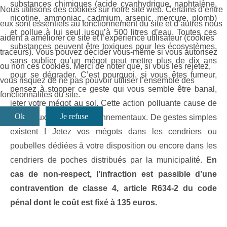
substances chimiques (acide cyanhydrique, naphtalène,
Nous utilisons des cookies sur notre site web. Certains d’entre
nicotine, ammoniac, cadmium, arsenic, mercure, plomb)
eux sont essentiels au fonctionnement du site et d’autres nous
et pollue à lui seul jusqu’à 500 litres d’eau. Toutes ces
aident à améliorer ce site et l’expérience utilisateur (cookies
substances peuvent être toxiques pour les écosystèmes,
traceurs). Vous pouvez décider vous-même si vous autorisez
sans oublier qu’un mégot peut mettre plus de dix ans
ou non ces cookies. Merci de noter que, si vous les rejetez,
pour se dégrader. C’est pourquoi, si vous êtes fumeur,
vous risquez de ne pas pouvoir utiliser l’ensemble des
pensez à stopper ce geste qui vous semble être banal,
fonctionnalités du site.
jeter votre mégot au sol. Cette action polluante cause de
Ok
Je refuse
nombreux troubles environnementaux. De gestes simples
existent ! Jetez vos mégots dans les cendriers ou
poubelles dédiées à votre disposition ou encore dans les
cendriers de poches distribués par la municipalité.
En
cas de non-respect, l’infraction est passible d’une
contravention de classe 4, article R634-2 du code
pénal dont le coût est fixé à 135 euros.