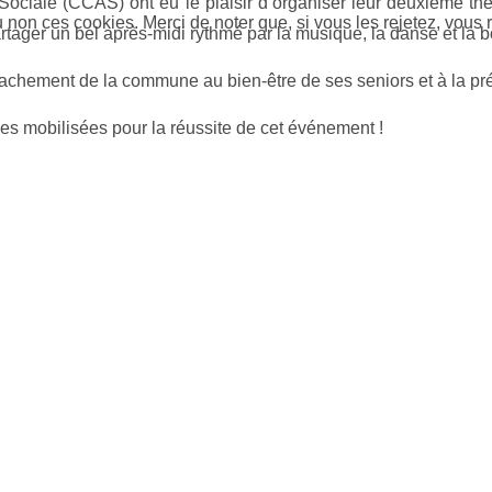
Sociale (CCAS) ont eu le plaisir d’organiser leur deuxième th
on ces cookies. Merci de noter que, si vous les rejetez, vous r
rtager un bel après-midi rythmé par la musique, la danse et la
ttachement de la commune au bien-être de ses seniors et à la pré
pes mobilisées pour la réussite de cet événement !