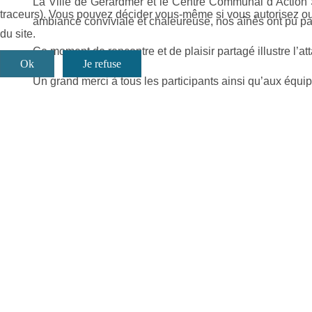
La Ville de Gérardmer et le Centre Communal d’Action 
traceurs). Vous pouvez décider vous-même si vous autorisez ou n
ambiance conviviale et chaleureuse, nos aînés ont pu pa
du site.
Ce moment de rencontre et de plaisir partagé illustre l’a
Ok
Je refuse
Un grand merci à tous les participants ainsi qu’aux équi