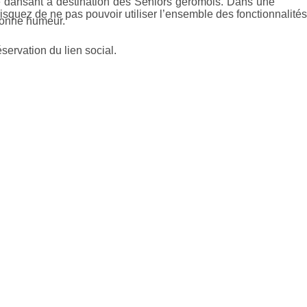
é dansant à destination des Séniors gérômois. Dans une
isquez de ne pas pouvoir utiliser l’ensemble des fonctionnalités
 bonne humeur.
servation du lien social.