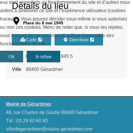
eux sont essentiels au fonctionnement du site et d’autres nous
Détails du lieu
aident à améliorer ce site et l’expérience utilisateur (cookies
traceurs). Vous pouvez décider vous-même si vous autorisez
Place du 8 mai 1945
ou non ces cookies. Merci de noter que, si vous les rejetez,
vous risquez de ne pas pouvoir utiliser l’ensemble des
Carte
Directions
fonctionnalités du site.
Rue
Place du 8 mai 1945 5
Ok
Je refuse
Ville
88400 Gérardmer
Mairie de Gérardmer
46, rue Charles de Gaulle 88400 Gérardmer
Tél :
03 29 60 60 60
villedegerardmer@mairie-gerardmer.com