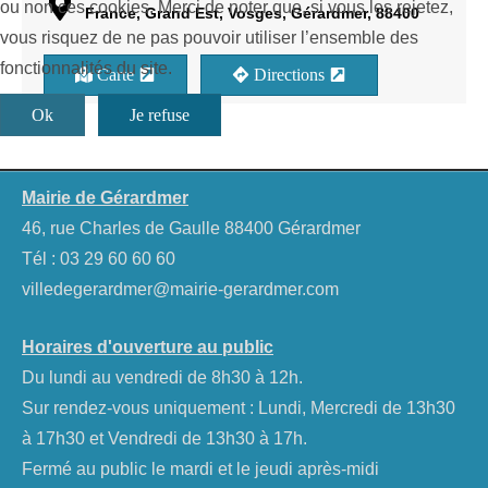
ou non ces cookies. Merci de noter que, si vous les rejetez,
France, Grand Est, Vosges, Gérardmer, 88400
vous risquez de ne pas pouvoir utiliser l’ensemble des
fonctionnalités du site.
Carte
Directions
Ok
Je refuse
Mairie de Gérardmer
46, rue Charles de Gaulle 88400 Gérardmer
Tél :
03 29 60 60 60
villedegerardmer@mairie-gerardmer.com
Horaires d'ouverture au public
Du lundi au vendredi de 8h30 à 12h.
Sur rendez-vous uniquement : Lundi, Mercredi de 13h30
à 17h30 et Vendredi de 13h30 à 17h.
Fermé au public le mardi et le jeudi après-midi