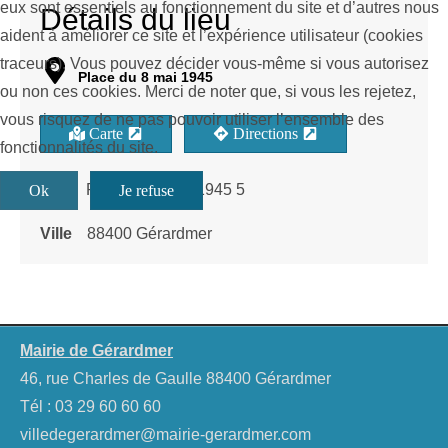
eux sont essentiels au fonctionnement du site et d’autres nous
Détails du lieu
aident à améliorer ce site et l’expérience utilisateur (cookies
traceurs). Vous pouvez décider vous-même si vous autorisez
Place du 8 mai 1945
ou non ces cookies. Merci de noter que, si vous les rejetez,
vous risquez de ne pas pouvoir utiliser l’ensemble des
Carte
Directions
fonctionnalités du site.
Rue
Place du 8 mai 1945 5
Ok
Je refuse
Ville
88400 Gérardmer
Mairie de Gérardmer
46, rue Charles de Gaulle 88400 Gérardmer
Tél :
03 29 60 60 60
villedegerardmer@mairie-gerardmer.com