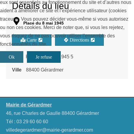
eux sont essentiels au fonctionnement du site et d’autres nous
Détails du lieu
aident à améliorer ce site et l’expérience utilisateur (cookies
traceurs). Vous pouvez décider vous-même si vous autorisez
Place du 8 mai 1945
ou non ces cookies. Merci de noter que, si vous les rejetez,
vous risquez de ne pas pouvoir utiliser l’ensemble des
Carte
Directions
fonctionnalités du site.
Rue
Place du 8 mai 1945 5
Ok
Je refuse
Ville
88400 Gérardmer
Mairie de Gérardmer
46, rue Charles de Gaulle 88400 Gérardmer
Tél :
03 29 60 60 60
villedegerardmer@mairie-gerardmer.com